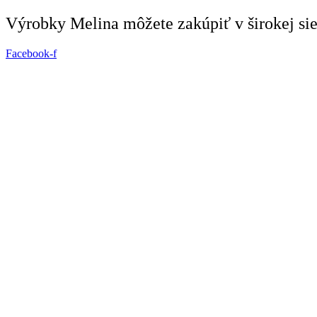
Preskočiť
Výrobky Melina môžete zakúpiť v širokej siet
na
obsah
Facebook-f