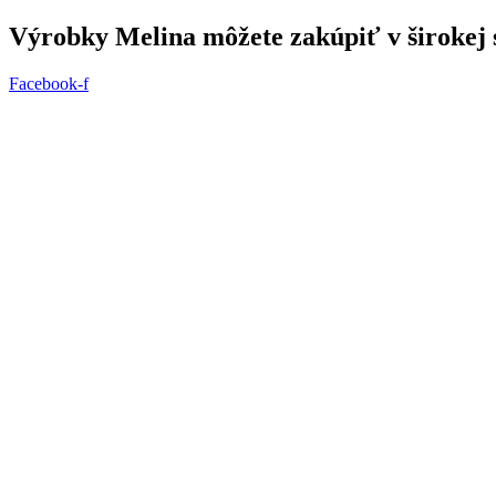
Preskočiť
Výrobky Melina môžete zakúpiť v širokej s
na
obsah
Facebook-f