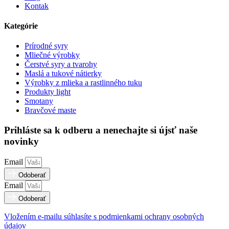
Kontak
Kategórie
Prírodné syry
Mliečné výrobky
Čerstvé syry a tvarohy
Maslá a tukové nátierky
Výrobky z mlieka a rastlinného tuku
Produkty light
Smotany
Bravčové maste
Prihláste sa k odberu a nenechajte si újsť naše
novinky
Email
Odoberať
Email
Odoberať
Vložením e-mailu súhlasíte s podmienkami ochrany osobných
údajov