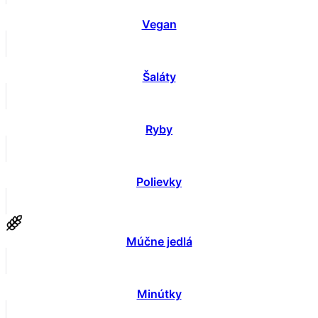
Vegan
Šaláty
Ryby
Polievky
Múčne jedlá
Minútky