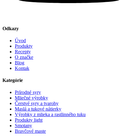
Odkazy
Úvod
Produkty
Recepty
O značke
Blog
Kontak
Kategórie
Prírodné syry
Mliečné výrobky
Čerstvé syry a tvarohy
Maslá a tukové nátierky
Výrobky z mlieka a rastlinného tuku
Produkty light
Smotany
Bravčové maste