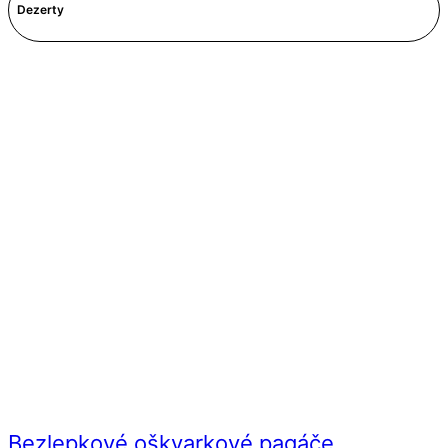
Dezerty
Bezlepkové oškvarkové pagáče