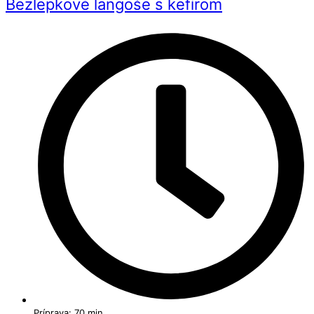
Bezlepkové langoše s kefírom
Príprava: 70 min