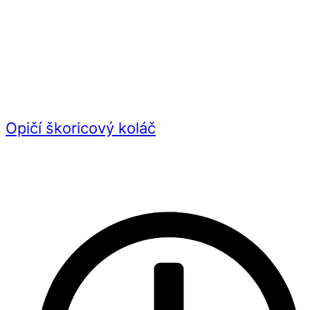
Opičí škoricový koláč
Videorecept