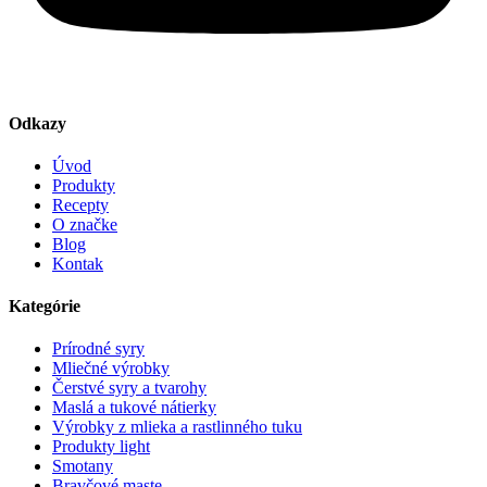
Odkazy
Úvod
Produkty
Recepty
O značke
Blog
Kontak
Kategórie
Prírodné syry
Mliečné výrobky
Čerstvé syry a tvarohy
Maslá a tukové nátierky
Výrobky z mlieka a rastlinného tuku
Produkty light
Smotany
Bravčové maste