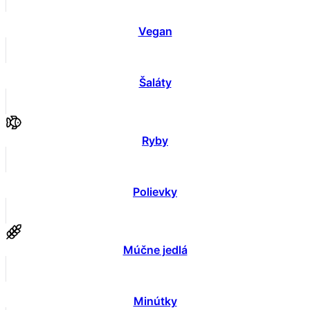
Vegan
Šaláty
Ryby
Polievky
Múčne jedlá
Minútky