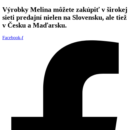
Preskočiť
Výrobky Melina môžete zakúpiť v širokej
na
sieti predajní nielen na Slovensku, ale tiež
obsah
v Česku a Maďarsku.
Facebook-f