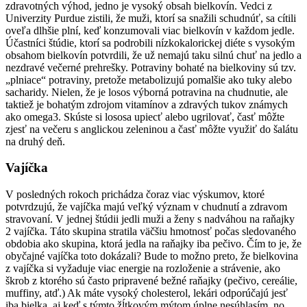
zdravotných výhod, jedno je vysoký obsah bielkovín. Vedci z
Univerzity Purdue zistili, že muži, ktorí sa snažili schudnúť, sa cítili
oveľa dlhšie plní, keď konzumovali viac bielkovín v každom jedle.
Účastníci štúdie, ktorí sa podrobili nízkokalorickej diéte s vysokým
obsahom bielkovín potvrdili, že už nemajú taku silnú chuť na jedlo a
nezdravé večerné prehrešky. Potraviny bohaté na bielkoviny sú tzv.
„plniace“ potraviny, pretože metabolizujú pomalšie ako tuky alebo
sacharidy. Nielen, že je losos výborná potravina na chudnutie, ale
taktiež je bohatým zdrojom vitamínov a zdravých tukov známych
ako omega3. Skúste si lososa upiecť alebo ugrilovať, časť môžte
zjesť na večeru s anglickou zeleninou a časť môžte využiť do šalátu
na druhý deň.
Vajíčka
V posledných rokoch prichádza čoraz viac výskumov, ktoré
potvrdzujú, že vajíčka majú veľký význam v chudnutí a zdravom
stravovaní. V jednej štúdii jedli muži a ženy s nadváhou na raňajky
2 vajíčka. Táto skupina stratila väčšiu hmotnosť počas sledovaného
obdobia ako skupina, ktorá jedla na raňajky iba pečivo. Čím to je, že
obyčajné vajíčka toto dokázali? Bude to možno preto, že bielkovina
z vajíčka si vyžaduje viac energie na rozloženie a strávenie, ako
škrob z ktorého sú často pripravené bežné raňajky (pečivo, cereálie,
muffiny, atď.) Ak máte vysoký cholesterol, lekári odporúčajú jesť
iba bielka, aj keď s týmto žĺtkovým mýtom úplne nesúhlasím, no