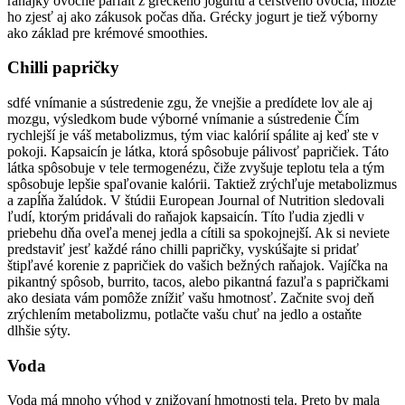
raňajky ovocné parfait z gréckeho jogurtu a čerstvého ovocia, môžte
ho zjesť aj ako zákusok počas dňa. Grécky jogurt je tiež výborny
ako základ pre krémové smoothies.
Chilli papričky
sdfé vnímanie a sústredenie zgu, že vnejšie a predídete lov ale aj
mozgu, výsledkom bude výborné vnímanie a sústredenie Čím
rychlejší je váš metabolizmus, tým viac kalórií spálite aj keď ste v
pokoji. Kapsaicín je látka, ktorá spôsobuje pálivosť papričiek. Táto
látka spôsobuje v tele termogenézu, čiže zvyšuje teplotu tela a tým
spôsobuje lepšie spaľovanie kalórii. Taktiež zrýchľuje metabolizmus
a zapĺňa žalúdok. V štúdii European Journal of Nutrition sledovali
ľudí, ktorým pridávali do raňajok kapsaicín. Títo ľudia zjedli v
priebehu dňa oveľa menej jedla a cítili sa spokojnejší. Ak si neviete
predstaviť jesť každé ráno chilli papričky, vyskúšajte si pridať
štipľavé korenie z papričiek do vašich bežných raňajok. Vajíčka na
pikantný spôsob, burrito, tacos, alebo pikantná fazuľa s papričkami
ako desiata vám pomôže znížiť vašu hmotnosť. Začnite svoj deň
zrýchlením metabolizmu, potlačte vašu chuť na jedlo a ostaňte
dlhšie sýty.
Voda
Voda má mnoho výhod v znižovaní hmotnosti tela. Preto by mala