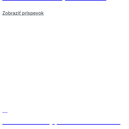
Zobraziť príspevok
Blog
Poznáte benefity pitia kefíru a cmaru na
vašu imunitu? Tá sa vám dnes môže hodiť