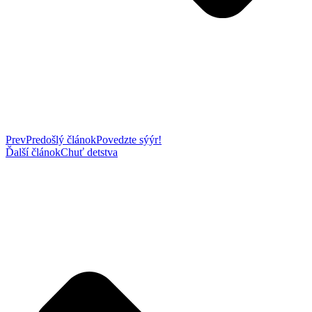
Prev
Predošlý článok
Povedzte sýýr!
Ďalší článok
Chuť detstva