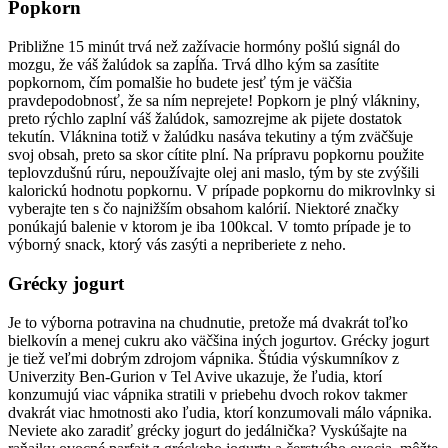
Popkorn
Približne 15 minút trvá než zažívacie hormóny pošlú signál do
mozgu, že váš žalúdok sa zapĺňa. Trvá dlho kým sa zasítite
popkornom, čím pomalšie ho budete jesť tým je väčšia
pravdepodobnosť, že sa ním neprejete! Popkorn je plný vlákniny,
preto rýchlo zaplní váš žalúdok, samozrejme ak pijete dostatok
tekutín. Vláknina totiž v žalúdku nasáva tekutiny a tým zväčšuje
svoj obsah, preto sa skor cítite plní. Na prípravu popkornu použite
teplovzdušnú rúru, nepoužívajte olej ani maslo, tým by ste zvýšili
kalorickú hodnotu popkornu. V prípade popkornu do mikrovlnky si
vyberajte ten s čo najnižším obsahom kalórií. Niektoré značky
ponúkajú balenie v ktorom je iba 100kcal. V tomto prípade je to
výborný snack, ktorý vás zasýti a nepriberiete z neho.
Grécky jogurt
Je to výborna potravina na chudnutie, pretože má dvakrát toľko
bielkovín a menej cukru ako väčšina iných jogurtov. Grécky jogurt
je tiež veľmi dobrým zdrojom vápnika. Štúdia výskumníkov z
Univerzity Ben-Gurion v Tel Avive ukazuje, že ľudia, ktorí
konzumujú viac vápnika stratili v priebehu dvoch rokov takmer
dvakrát viac hmotnosti ako ľudia, ktorí konzumovali málo vápnika.
Neviete ako zaradiť grécky jogurt do jedálnička? Vyskúšajte na