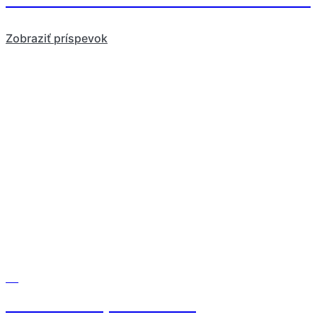
Zobraziť príspevok
Blog
S kamzíkmi v jednom cieli!