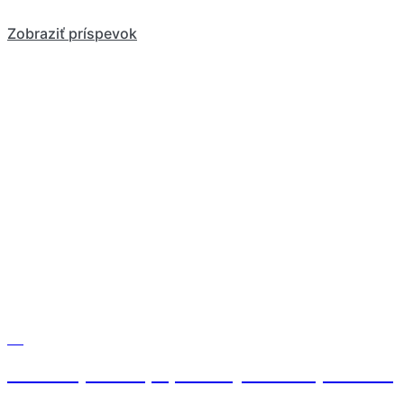
Zobraziť príspevok
Blog
Zatrénujte si s popradskými hokejistami v
Tatrách!