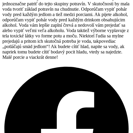
jednoznačne patriť do tejto skupiny potravín. V skutočnosti by mala
voda tvoriť základ potravín na chudnutie. Odporúčam vypiť pohár
vody pred každým jedlom a tiež medzi porciami. Ak pijete alkohol,
odporúčam vypiť pohár vody pred každým drinkom obsahujúcim
alkohol. Voda vám lepšie zaplní črevá a nedovolí vám prejedať sa
alebo vypiť veľmi veľa alkoholu. Voda taktiež výborne vyplavuje z
tela toxické látky vo forme potu a moču. Niektorí ľudia sa mylne
prejedajú a pritom ich skutočná potreba je voda, takpovediac
„potláčajú smäd jedlom“! Ak budete cítiť hlad, napite sa vody, ak
napriek tomu budete cítiť bodavý pocit hladu, vtedy sa najedzte.
Malé porcie a viackrát denne!