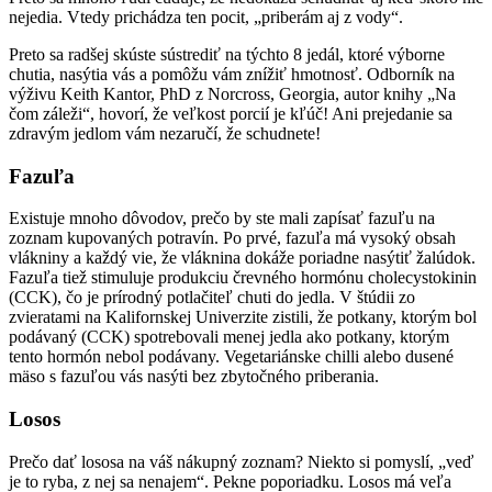
nejedia. Vtedy prichádza ten pocit, „priberám aj z vody“.
Preto sa radšej skúste sústrediť na týchto 8 jedál, ktoré výborne
chutia, nasýtia vás a pomôžu vám znížiť hmotnosť. Odborník na
výživu Keith Kantor, PhD z Norcross, Georgia, autor knihy „Na
čom záleži“, hovorí, že veľkost porcií je kľúč! Ani prejedanie sa
zdravým jedlom vám nezaručí, že schudnete!
Fazuľa
Existuje mnoho dôvodov, prečo by ste mali zapísať fazuľu na
zoznam kupovaných potravín. Po prvé, fazuľa má vysoký obsah
vlákniny a každý vie, že vláknina dokáže poriadne nasýtiť žalúdok.
Fazuľa tiež stimuluje produkciu črevného hormónu cholecystokinin
(CCK), čo je prírodný potlačiteľ chuti do jedla. V štúdii zo
zvieratami na Kalifornskej Univerzite zistili, že potkany, ktorým bol
podávaný (CCK) spotrebovali menej jedla ako potkany, ktorým
tento hormón nebol podávany. Vegetariánske chilli alebo dusené
mäso s fazuľou vás nasýti bez zbytočného priberania.
Losos
Prečo dať lososa na váš nákupný zoznam? Niekto si pomyslí, „veď
je to ryba, z nej sa nenajem“. Pekne poporiadku. Losos má veľa