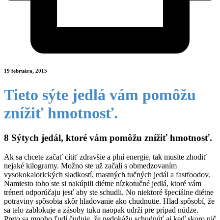
19 februára, 2015
Tieto sýte jedlá vám pomôžu
znížiť hmotnosť.
8 Sýtych jedál, ktoré vám pomôžu znížiť hmotnosť.
Ak sa chcete začať cítiť zdravšie a plní energie, tak musíte zhodiť
nejaké kilogramy. Možno ste už začali s obmedzovaním
vysokokalorických sladkostí, mastných tučných jedál a fastfoodov.
Namiesto toho ste si nakúpili diétne nízkotučné jedlá, ktoré vám
tréneri odporúčaju jesť aby ste schudli. No niektoré špeciálne diétne
potraviny spôsobia skôr hladovanie ako chudnutie. Hlad spôsobí, že
sa telo zablokuje a zásoby tuku naopak udrží pre prípad núdze.
Preto sa mnoho ľudí čuduje, že nedokážu schudnúť aj keď skoro nič