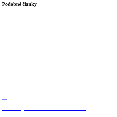
Podobné članky
Blog
Melina „bez deka mlieka“? Áno!
A dokonca v niekoľkých variáciách.