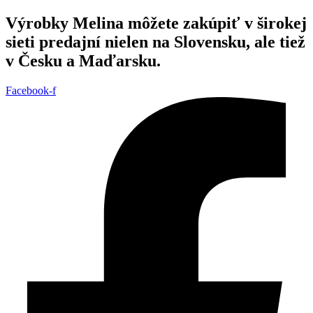
Preskočiť
Výrobky Melina môžete zakúpiť v širokej
na
sieti predajní nielen na Slovensku, ale tiež
obsah
v Česku a Maďarsku.
Facebook-f