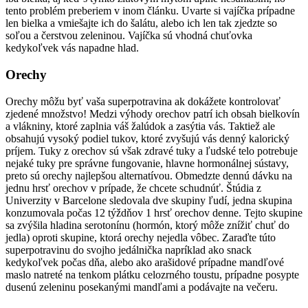
tento problém preberiem v inom článku. Uvarte si vajíčka prípadne
len bielka a vmiešajte ich do šalátu, alebo ich len tak zjedzte so
soľou a čerstvou zeleninou. Vajíčka sú vhodná chuťovka
kedykoľvek vás napadne hlad.
Orechy
Orechy môžu byť vaša superpotravina ak dokážete kontrolovať
zjedené množstvo! Medzi výhody orechov patrí ich obsah bielkovín
a vlákniny, ktoré zaplnia váš žalúdok a zasýtia vás. Taktiež ale
obsahujú vysoký podiel tukov, ktoré zvyšujú vás denný kalorický
príjem. Tuky z orechov sú však zdravé tuky a ľudské telo potrebuje
nejaké tuky pre správne fungovanie, hlavne hormonálnej sústavy,
preto sú orechy najlepšou alternatívou. Obmedzte dennú dávku na
jednu hrsť orechov v prípade, že chcete schudnúť. Štúdia z
Univerzity v Barcelone sledovala dve skupiny ľudí, jedna skupina
konzumovala počas 12 týždňov 1 hrsť orechov denne. Tejto skupine
sa zvýšila hladina serotonínu (hormón, ktorý môže znížiť chuť do
jedla) oproti skupine, ktorá orechy nejedla vôbec. Zaraďte túto
superpotravinu do svojho jedálnička napríklad ako snack
kedykoľvek počas dňa, alebo ako arašidové prípadne mandľové
maslo natreté na tenkom plátku celozrného toustu, prípadne posypte
dusenú zeleninu posekanými mandľami a podávajte na večeru.