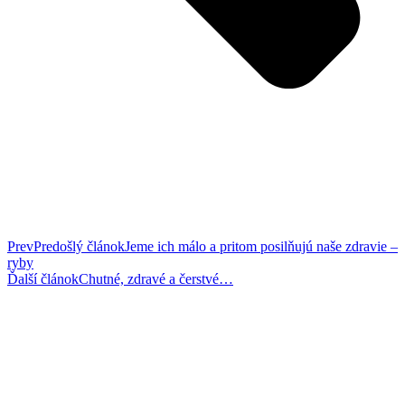
Prev
Predošlý článok
Jeme ich málo a pritom posilňujú naše zdravie –
ryby
Ďalší článok
Chutné, zdravé a čerstvé…