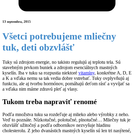
13 septembra, 2015
Všetci potrebujeme mliečny
tuk, deti obzvlášť
Tuky sú zdrojom energie, no takisto regulujú aj teplotu tela. Sú
stavebným prvkom buniek a zdrojom esenciálnych mastných
kyselín. Iba v tuku sa rozpustia niektoré
vitamíny
, konkrétne A, D, E
a K a vďaka nemu sa tak vedia dobre vstrebať. Tuky ovplyvňujú aj
funkciu, ale aj tvorbu hormónov, pomáhajú deťom rásť a vyvíjať sa
a vďaka nim máme zdravú pleť aj vlasy.
Tukom treba napraviť renomé
Podľa množstva tuku sa rozdeľuje aj mlieko alebo výrobky z neho.
Veď to poznáte. Nízkotučné, polotučné, plnotučné… Mliečny tuk je
obzvlášť užitočný a podľa odborníkov nezvyšuje hladinu
cholesterolu. Z jeho dvanástich mastných kyselín sú len tri nasýtené,