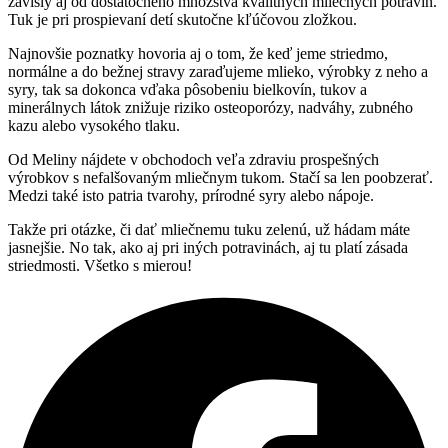
závislý aj od dostatočného množstva kvalitných mliečnych potravín.
Tuk je pri prospievaní detí skutočne kľúčovou zložkou.
Najnovšie poznatky hovoria aj o tom, že keď jeme striedmo,
normálne a do bežnej stravy zaraďujeme mlieko, výrobky z neho a
syry, tak sa dokonca vďaka pôsobeniu bielkovín, tukov a
minerálnych látok znižuje riziko osteoporózy, nadváhy, zubného
kazu alebo vysokého tlaku.
Od Meliny nájdete v obchodoch veľa zdraviu prospešných
výrobkov s nefalšovaným mliečnym tukom. Stačí sa len poobzerať.
Medzi také isto patria tvarohy, prírodné syry alebo nápoje.
Takže pri otázke, či dať mliečnemu tuku zelenú, už hádam máte
jasnejšie. No tak, ako aj pri iných potravinách, aj tu platí zásada
striedmosti. Všetko s mierou!