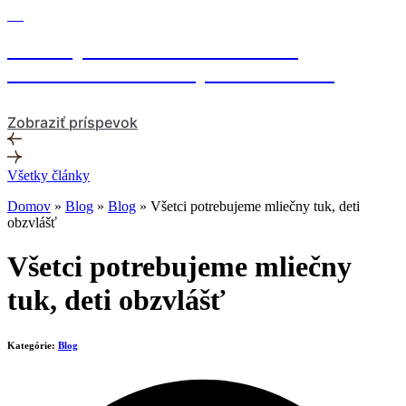
Blog
B
Melina „bez deka mlieka“? Áno!
A dokonca v niekoľkých variáciách.
Zobraziť príspevok
Z
Všetky články
Domov
»
Blog
»
Blog
»
Všetci potrebujeme mliečny tuk, deti
obzvlášť
Všetci potrebujeme mliečny
tuk, deti obzvlášť
Kategórie:
Blog