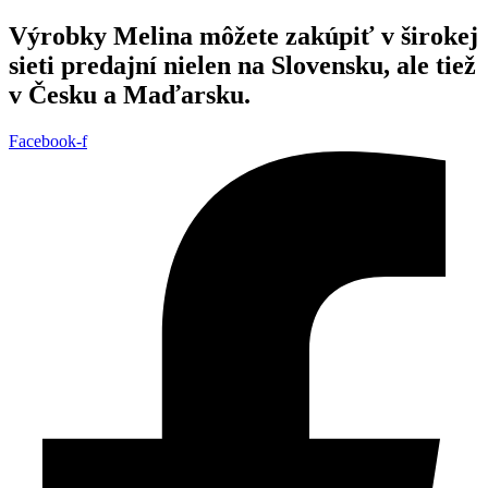
Preskočiť
Výrobky Melina môžete zakúpiť v širokej
na
sieti predajní nielen na Slovensku, ale tiež
obsah
v Česku a Maďarsku.
Facebook-f