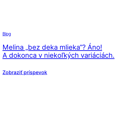
Blog
Melina „bez deka mlieka“? Áno!
A dokonca v niekoľkých variáciách.
Zobraziť príspevok