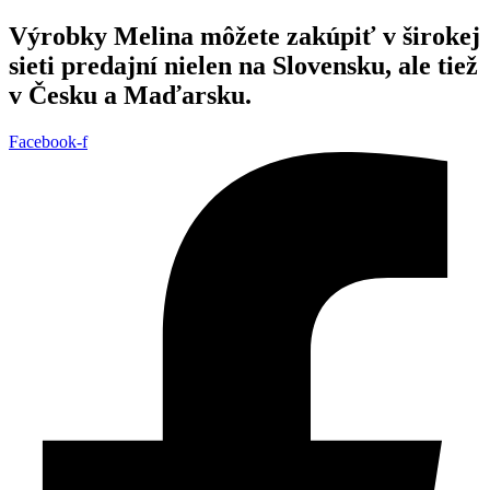
Preskočiť
Výrobky Melina môžete zakúpiť v širokej
na
sieti predajní nielen na Slovensku, ale tiež
obsah
v Česku a Maďarsku.
Facebook-f