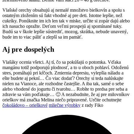
Vlašské orechy obsahujú aj nemalé množstvo bielkovín a spolu s
ostatným zložením sú fakt vhodné aj pre deti. Istotne lepšie, než
cukríky. Ponúknite im ich len tak v miske, určite si zopár dajú alebo
ich nasucho opražte. Deťom veľmi prospejú aj spomínané tuky.
Budú sa v škole lepšie sústrediť, mozog, skrátka, nebude unavený,
bude im to viac páliť a zlepší sa im pamäť.
Aj pre dospelých
Vlašáky ocenia všetci. Aj tí, čo sa pokúšajú o potomka. Vďaka
mangánu totiž podporujú plodnosť, a to u oboch pohlaví. Odoženú
stres, pomáhajú pri kŕčoch. Zmiernia depresiu, vylepšia náladu a
ešte budete aj pekní… Čo viac dodať? Orechy si teda nalúskajte
nielen na Vianoce, ale rozhodne častejšie. A iba tak, samé o sebe
alebo vhodené do jogurtu či tvarohu… Robíte to predsa pre seba a
zdravie sa vám poďakuje… 🙂 A nezabudnite, že aj pre milovníkov
orieškov má značka Melina niečo pripravené. Určite ochutnejte
čokoládovo – orieškové
mliečne výrobky
z rady Fiko