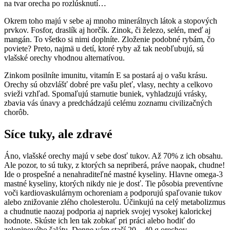
na tvar orecha po rozlúsknutí…
Okrem toho majú v sebe aj mnoho minerálnych látok a stopových
prvkov. Fosfor, draslík aj horčík. Zinok, či železo, selén, meď aj
mangán. To všetko si nimi doplníte. Zloženie podobné rybám, čo
poviete? Preto, najmä u detí, ktoré ryby až tak neobľubujú, sú
vlašské orechy vhodnou alternatívou.
Zinkom posilníte imunitu, vitamín E sa postará aj o vašu krásu.
Orechy sú obzvlášť dobré pre vašu pleť, vlasy, nechty a celkovo
svieži vzhľad. Spomaľujú starnutie buniek, vyhladzujú vrásky,
zbavia vás únavy a predchádzajú celému zoznamu civilizačných
chorôb.
Síce tuky, ale zdravé
Áno, vlašské orechy majú v sebe dosť tukov. Až 70% z ich obsahu.
Ale pozor, to sú tuky, z ktorých sa nepriberá, práve naopak, chudne!
Ide o prospešné a nenahraditeľné mastné kyseliny. Hlavne omega-3
mastné kyseliny, ktorých nikdy nie je dosť. Tie pôsobia preventívne
voči kardiovaskulárnym ochoreniam a podporujú spaľovanie tukov
alebo znižovanie zlého cholesterolu. Účinkujú na celý metabolizmus
a chudnutie naozaj podporia aj napriek svojej vysokej kalorickej
hodnote. Skúste ich len tak zobkať pri práci alebo hodiť do
zeleninového šalátu. Denne vám stačí 20 – 40 g orechov.