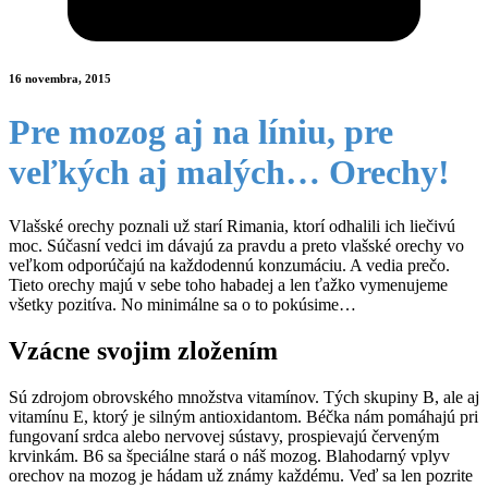
16 novembra, 2015
Pre mozog aj na líniu, pre
veľkých aj malých… Orechy!
Vlašské orechy poznali už starí Rimania, ktorí odhalili ich liečivú
moc. Súčasní vedci im dávajú za pravdu a preto vlašské orechy vo
veľkom odporúčajú na každodennú konzumáciu. A vedia prečo.
Tieto orechy majú v sebe toho habadej a len ťažko vymenujeme
všetky pozitíva. No minimálne sa o to pokúsime…
Vzácne svojim zložením
Sú zdrojom obrovského množstva vitamínov. Tých skupiny B, ale aj
vitamínu E, ktorý je silným antioxidantom. Béčka nám pomáhajú pri
fungovaní srdca alebo nervovej sústavy, prospievajú červeným
krvinkám. B6 sa špeciálne stará o náš mozog. Blahodarný vplyv
orechov na mozog je hádam už známy každému. Veď sa len pozrite