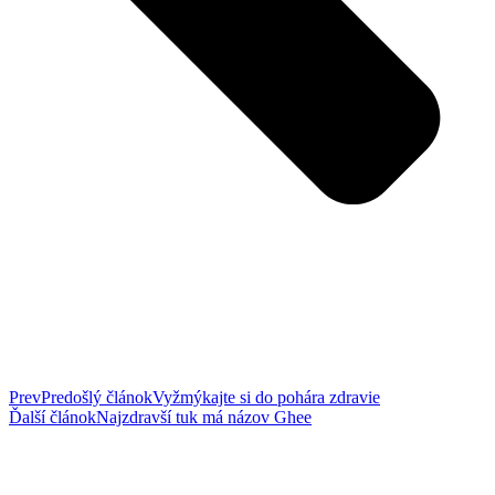
Prev
Predošlý článok
Vyžmýkajte si do pohára zdravie
Ďalší článok
Najzdravší tuk má názov Ghee