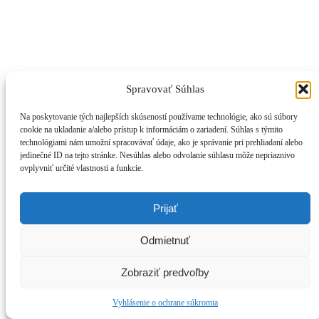
Spravovať Súhlas
Na poskytovanie tých najlepších skúseností používame technológie, ako sú súbory
cookie na ukladanie a/alebo prístup k informáciám o zariadení. Súhlas s týmito
Blog
technológiami nám umožní spracovávať údaje, ako je správanie pri prehliadaní alebo
jedinečné ID na tejto stránke. Nesúhlas alebo odvolanie súhlasu môže nepriaznivo
Zatrénujte si s popradskými hokejistami v
ovplyvniť určité vlastnosti a funkcie.
Tatrách!
Prijať
Zobraziť príspevok
Odmietnuť
Zobraziť predvoľby
Vyhlásenie o ochrane súkromia