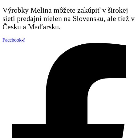
Preskočiť
Výrobky Melina môžete zakúpiť v širokej
na
sieti predajní nielen na Slovensku, ale tiež v
obsah
Česku a Maďarsku.
Facebook-f