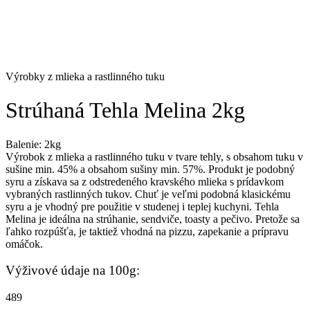
Výrobky z mlieka a rastlinného tuku
Strúhaná Tehla Melina 2kg
Balenie: 2kg
Výrobok z mlieka a rastlinného tuku v tvare tehly, s obsahom tuku v
sušine min. 45% a obsahom sušiny min. 57%. Produkt je podobný
syru a získava sa z odstredeného kravského mlieka s prídavkom
vybraných rastlinných tukov. Chuť je veľmi podobná klasickému
syru a je vhodný pre použitie v studenej i teplej kuchyni. Tehla
Melina je ideálna na strúhanie, sendviče, toasty a pečivo. Pretože sa
ľahko rozpúšťa, je taktiež vhodná na pizzu, zapekanie a prípravu
omáčok.
Výživové údaje na 100g:
489