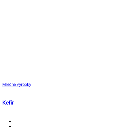
Mliečne výrobky
Kefír