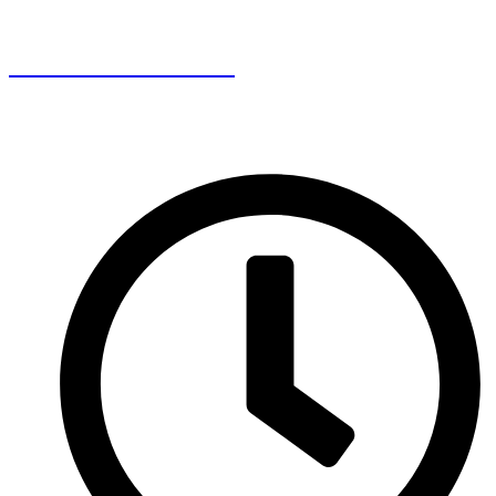
Cesnaková nátierka
Videorecept