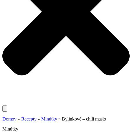
Domov
»
Recepty
»
Minútky
»
Bylinkové – chili maslo
Minútky