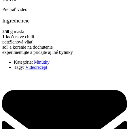
Prehrať video
Ingrediencie
250 g
masla
1 ks
čerstvé chilli
petržlenová vňať
soľ a korenie na dochutenie
experimentujte a pridajte aj iné bylinky
Kategórie:
Minútky
Tagy:
Videorecept