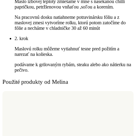
Maslo izbovej teploty zmiešame v mise s nasekanou chilli
papričkou, petržlenovou vnňaťou ,soľou a korením.
Na pracovnú dosku natiahneme potravinársku fóliu a z
maslovej zmesi vytvoríme rolku, ktorú potom zatočíme do
fólie a necháme v chladničke 30 až 60 minút
2. krok
Maslovú rolku môžeme vytiahnuť tesne pred požitím a
narezať na kolieska.
podávame k grilovaným rybám, steaku alebo ako nátierku na
pečivo.
Použité produkty od Melina