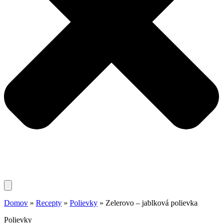
Domov
»
Recepty
»
Polievky
»
Zelerovo – jablková polievka
Polievky