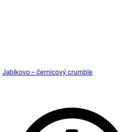
Jablkovo – černicový crumble
Videorecept