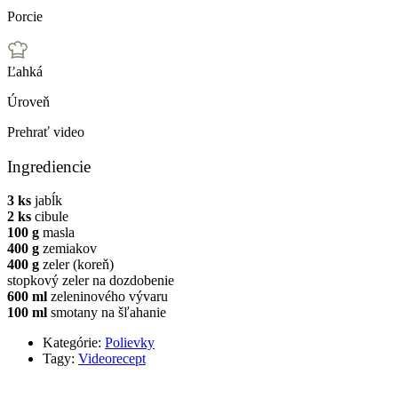
Porcie
Ľahká
Úroveň
Prehrať video
Ingrediencie
3 ks
jabĺk
2 ks
cibule
100 g
masla
400 g
zemiakov
400 g
zeler (koreň)
stopkový zeler na dozdobenie
600 ml
zeleninového vývaru
100 ml
smotany na šľahanie
Kategórie:
Polievky
Tagy:
Videorecept