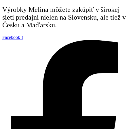
Preskočiť
Výrobky Melina môžete zakúpiť v širokej
na
sieti predajní nielen na Slovensku, ale tiež v
obsah
Česku a Maďarsku.
Facebook-f