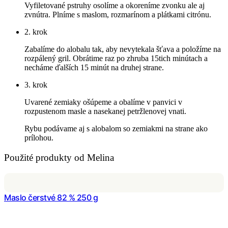
Vyfiletované pstruhy osolíme a okoreníme zvonku ale aj
zvnútra. Plníme s maslom, rozmarínom a plátkami citrónu.
2. krok
Zabalíme do alobalu tak, aby nevytekala šťava a položíme na
rozpálený gril. Obrátime raz po zhruba 15tich minútach a
necháme ďalších 15 minút na druhej strane.
3. krok
Uvarené zemiaky ošúpeme a obalíme v panvici v
rozpustenom masle a nasekanej petržlenovej vnati.
Rybu podávame aj s alobalom so zemiakmi na strane ako
prílohou.
Použité produkty od Melina
Maslo čerstvé 82 % 250 g