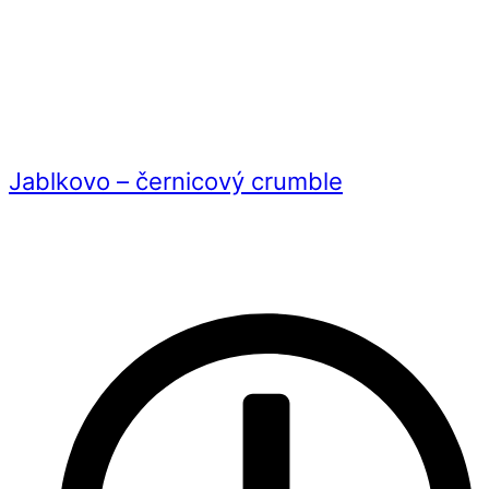
Jablkovo – černicový crumble
Videorecept