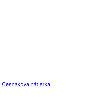
Cesnaková nátierka
Videorecept