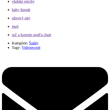
vlašské orechy
baby špenát
olivový olej
med
soľ a korenie podľa chuti
Kategórie:
Šaláty
Tagy:
Videorecept