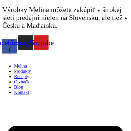
Preskočiť
Výrobky Melina môžete zakúpiť v širokej
na
sieti predajní nielen na Slovensku, ale tiež v
obsah
Česku a Maďarsku.
acebook-
Instagram
Youtube
f
Melina
Produkty
Recepty
O značke
Blog
Kontakt