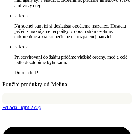
nakrájaný syr Fellada. Dokoreníme, pridáme limetkovú šťavu
a olivový olej.
2. krok
Na suchej panvici si dozlatista opečieme mazanec. Husaciu
pečeň si nakrájame na plátky, z oboch strán osolíme,
dokoreníme a krátko pečieme na rozpálenej panvici.
3. krok
Pri servírovaní do šalátu pridáme vlašské orechy, med a celé
jedlo dozdobíme bylinkami.
Dobrú chuť!
Použité produkty od Melina
Fellada Light 270g