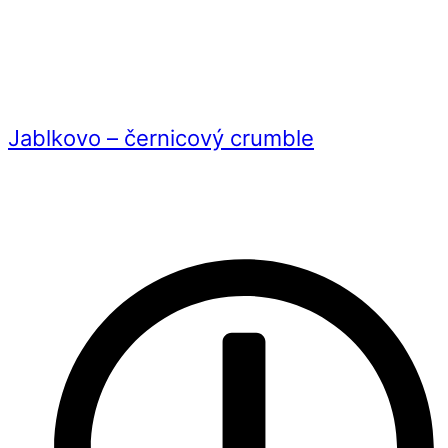
Jablkovo – černicový crumble
Videorecept