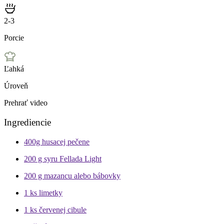
2-3
Porcie
Ľahká
Úroveň
Prehrať video
Ingrediencie
400g
husacej pečene
200 g
syru Fellada Light
200 g
mazancu alebo bábovky
1 ks
limetky
1 ks
červenej cibule