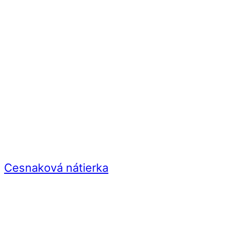
Cesnaková nátierka
Videorecept