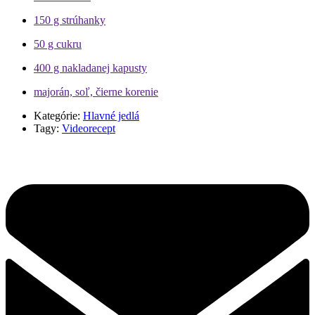
150 g
strúhanky
50 g
cukru
400 g
nakladanej kapusty
majorán, soľ, čierne korenie
Kategórie:
Hlavné jedlá
Tagy:
Videorecept