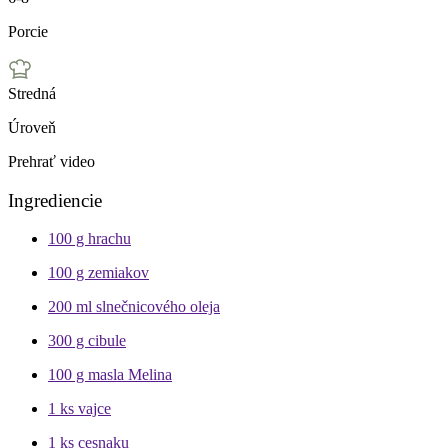
Porcie
Stredná
Úroveň
Prehrať video
Ingrediencie
100 g
hrachu
100 g
zemiakov
200 ml
slnečnicového oleja
300 g
cibule
100 g
masla Melina
1 ks
vajce
1 ks
cesnaku