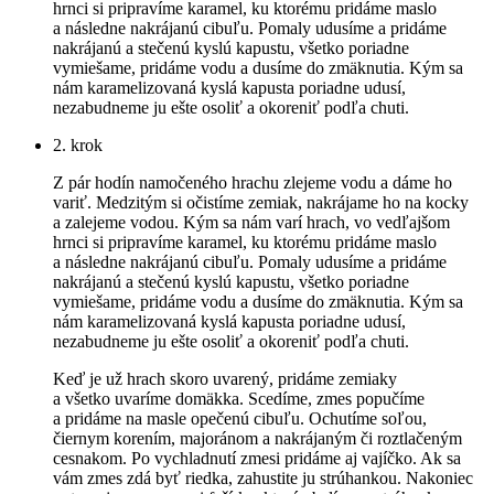
hrnci si pripravíme karamel, ku ktorému pridáme maslo
a následne nakrájanú cibuľu. Pomaly udusíme a pridáme
nakrájanú a stečenú kyslú kapustu, všetko poriadne
vymiešame, pridáme vodu a dusíme do zmäknutia. Kým sa
nám karamelizovaná kyslá kapusta poriadne udusí,
nezabudneme ju ešte osoliť a okoreniť podľa chuti.
2. krok
Z pár hodín namočeného hrachu zlejeme vodu a dáme ho
variť. Medzitým si očistíme zemiak, nakrájame ho na kocky
a zalejeme vodou. Kým sa nám varí hrach, vo vedľajšom
hrnci si pripravíme karamel, ku ktorému pridáme maslo
a následne nakrájanú cibuľu. Pomaly udusíme a pridáme
nakrájanú a stečenú kyslú kapustu, všetko poriadne
vymiešame, pridáme vodu a dusíme do zmäknutia. Kým sa
nám karamelizovaná kyslá kapusta poriadne udusí,
nezabudneme ju ešte osoliť a okoreniť podľa chuti.
Keď je už hrach skoro uvarený, pridáme zemiaky
a všetko uvaríme domäkka. Scedíme, zmes popučíme
a pridáme na masle opečenú cibuľu. Ochutíme soľou,
čiernym korením, majoránom a nakrájaným či roztlačeným
cesnakom. Po vychladnutí zmesi pridáme aj vajíčko. Ak sa
vám zmes zdá byť riedka, zahustite ju strúhankou. Nakoniec