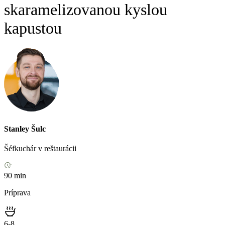
skaramelizovanou kyslou
kapustou
Stanley Šulc
Šéfkuchár v reštaurácii
90 min
Príprava
6-8