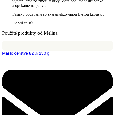
vytvarujeme zo zmesi fašírky, ktoré obalíme v strúhanke
a opekáme na panvici.
Fašírky podávame so skaramelizovanou kyslou kapustou.
Dobrú chuť!
Použité produkty od Melina
Maslo čerstvé 82 % 250 g